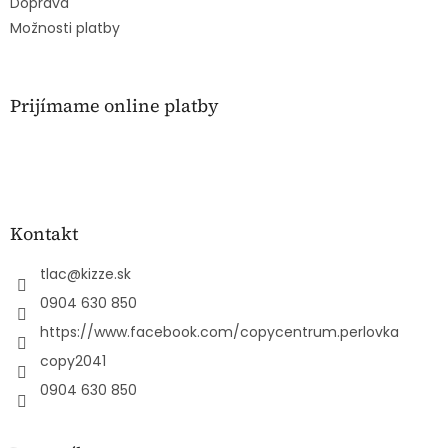
k
Doprava
y
Možnosti platby
v
ý
p
i
Prijímame online platby
s
u
Kontakt
tlac
@
kizze.sk
0904 630 850
https://www.facebook.com/copycentrum.perlovka
copy2041
0904 630 850