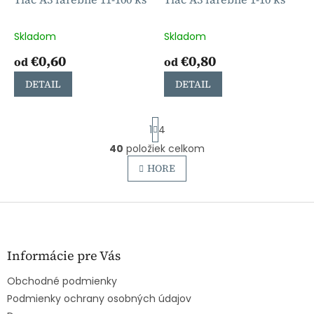
Skladom
Skladom
€0,60
€0,80
od
od
DETAIL
DETAIL
S
1
4
t
r
40
položiek celkom
O
á
v
HORE
n
l
k
o
á
v
Z
d
a
a
á
n
c
p
i
i
ä
e
Informácie pre Vás
e
t
p
Obchodné podmienky
i
r
e
Podmienky ochrany osobných údajov
v