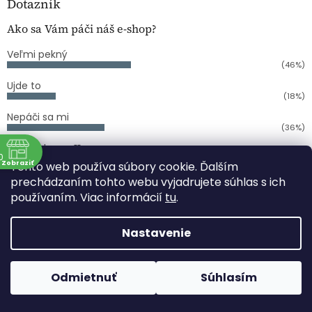
Dotazník
Ako sa Vám páči náš e-shop?
Veľmi pekný
(46%)
Ujde to
(18%)
Nepáči sa mi
(36%)
Počet hlasov:
11
0
Zobraziť
Tento web používa súbory cookie. Ďalším
ne
prechádzaním tohto webu vyjadrujete súhlas s ich
používaním. Viac informácií
tu
.
a
Vytvoril Shoptet
3:00
3:00
Nastavenie
Copyright 2026
COPY CENTRUM PAPIERNICTVO
PERLOVKA
. Všetky práva vyhradené.
Upraviť nastavenie
Odmietnuť
Súhlasím
cookies