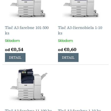
i
p
s
r
p
o
r
d
o
u
d
k
Tlač A3 farebne 101-500
Tlač A3 čiernobiela 1-10
u
t
ks
ks
k
o
Skladom
Skladom
t
v
€0,54
€0,60
o
od
od
v
DETAIL
DETAIL
Tlač A3 farebne 11-100 ks
Tlač A3 farebne 1-10 ks