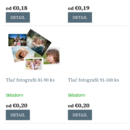
t
€0,18
€0,19
o
od
od
v
DETAIL
DETAIL
Tlač fotografii 81-90 ks
Tlač fotografii 91-100 ks
Skladom
Skladom
€0,20
€0,20
od
od
DETAIL
DETAIL