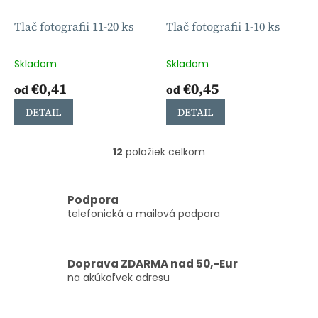
Tlač fotografii 11-20 ks
Tlač fotografii 1-10 ks
Skladom
Skladom
€0,41
€0,45
od
od
DETAIL
DETAIL
12
položiek celkom
O
v
l
á
Podpora
d
telefonická a mailová podpora
a
c
i
Doprava ZDARMA nad 50,-Eur
e
na akúkoľvek adresu
p
r
v