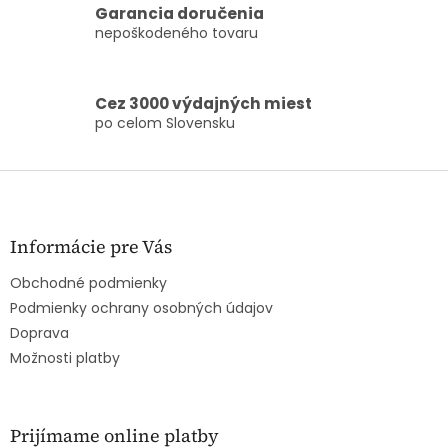
k
Garancia doručenia
y
nepoškodeného tovaru
v
ý
p
i
Cez 3000 výdajných miest
s
po celom Slovensku
u
Z
á
p
ä
Informácie pre Vás
t
Obchodné podmienky
i
e
Podmienky ochrany osobných údajov
Doprava
Možnosti platby
Prijímame online platby