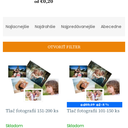
€0,20
od
R
a
Najlacnejšie
Najdrahšie
Najpredávanejšie
Abecedne
d
e
n
OTVORIŤ FILTER
i
e
V
p
ý
r
p
o
i
d
s
u
p
k
r
t
o
od
€0,19
až
–8 %
o
d
Tlač fotografii 151-200 ks
Tlač fotografii 101-150 ks
v
u
k
Skladom
Skladom