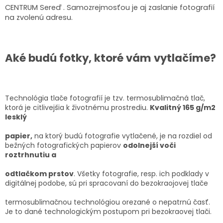
CENTRUM Sereď . Samozrejmosťou je aj zaslanie fotografií
na zvolenú adresu.
Aké budú fotky, ktoré vám vytlačíme?
Technológia tlače fotografií je tzv. termosublimačná tlač,
ktorá je citlivejšia k životnému prostrediu.
Kvalitný 165 g/m2
lesklý
papier,
na ktorý budú fotografie vytlačené, je na rozdiel od
bežných fotografických papierov
odolnejší voči
roztrhnutiu a
odtlačkom prstov
. Všetky fotografie, resp. ich podklady v
digitálnej podobe, sú pri spracovaní do bezokraojovej tlače
termosublimačnou technológiou orezané o nepatrnú časť.
Je to dané technologickým postupom pri bezokraovej tlači.