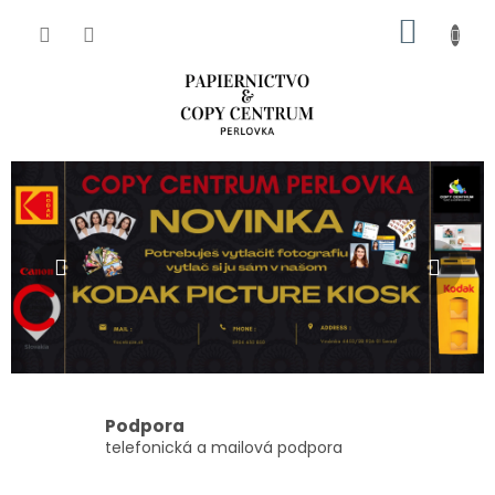
Prejsť
NÁKU
na
obsah
KOŠÍK
O
Predchádzajúce
Nas
n
á
s
Podpora
telefonická a mailová podpora