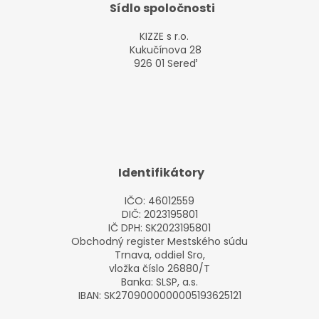
Sídlo spoločnosti
KIZZE s r.o.
Kukučínova 28
926 01 Sereď
Identifikátory
IČO: 46012559
DIČ: 2023195801
IČ DPH: SK2023195801
Obchodný register Mestského súdu
Trnava, oddiel Sro,
vložka číslo 26880/T
Banka:
SLSP, a.s.
IBAN:
SK2709000000005193625121