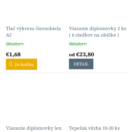
Tlač výkresu čiernobiela
Viazanie diplomovky 2 ks
A2
( 6 riadkov na obálke )
Skladom
Skladom
€1,68
€23,80
od
DETAIL
Do košíka
Viazanie diplomovky len
Tepelná väzba 10-20 ks