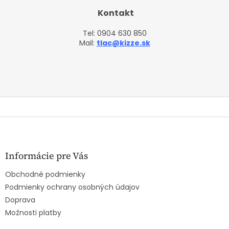
Kontakt
Tel:
0904 630 850
Mail:
tlac@kizze.sk
Z
á
p
ä
Informácie pre Vás
t
Obchodné podmienky
i
e
Podmienky ochrany osobných údajov
Doprava
Možnosti platby