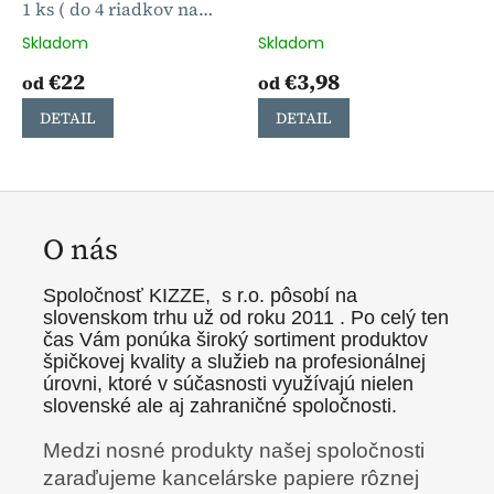
1 ks ( do 4 riadkov na
obálke )
Skladom
Skladom
€22
€3,98
od
od
DETAIL
DETAIL
O nás
Spoločnosť
KIZZE, s r.o. pôsobí na
slovenskom trhu už od roku 2011
. Po celý ten
čas Vám ponúka široký sortiment produktov
špičkovej kvality a služieb na profesionálnej
úrovni, ktoré v súčasnosti využívajú nielen
slovenské ale aj zahraničné spoločnosti.
Medzi nosné produkty našej spoločnosti
zaraďujeme kancelárske papiere rôznej