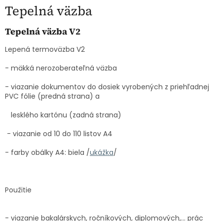
Tepelná väzba
Tepelná väzba V2
Lepená termoväzba V2
- mäkká nerozoberateľná väzba
- viazanie dokumentov do dosiek vyrobených z priehľadnej
PVC fólie (predná strana) a
lesklého kartónu (zadná strana)
- viazanie od 10 do 110 listov A4
- farby obálky A4: biela /
ukážka
/
Použitie
- viazanie bakalárskych, ročníkových, diplomových,... prác