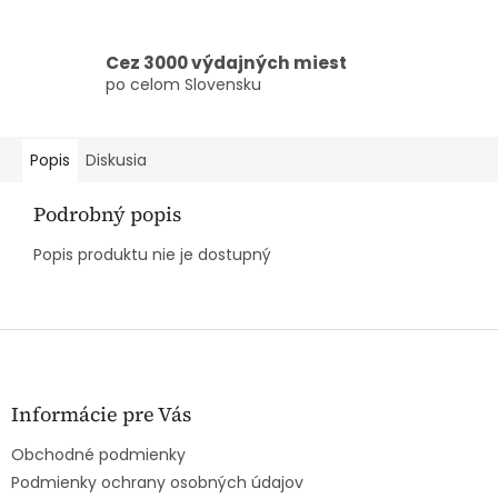
Cez 3000 výdajných miest
po celom Slovensku
Popis
Diskusia
Podrobný popis
Popis produktu nie je dostupný
Z
á
p
ä
Informácie pre Vás
t
Obchodné podmienky
i
e
Podmienky ochrany osobných údajov