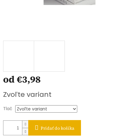
od
€3,98
Jednotková
Zvoľte variant
cena:
Tlač
Pridať do košíka