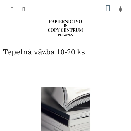
Prejsť
NÁKU
na
obsah
KOŠÍK
Tepelná väzba 10-20 ks