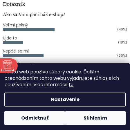
Dotazník
Ako sa Vám páči náš e-shop?
Veľmi pekný
(46%)
Ujde to
(18%)
Nepáči sa mi
(36%)
Počet hlasov:
11
Zobraziť
Tento web používa súbory cookie. Ďalším
ne
prechádzaním tohto webu vyjadrujete súhlas s ich
používaním. Viac informácií
tu
.
Vytvoril Shoptet
:00
:00
Nastavenie
Copyright 2026
COPY CENTRUM PAPIERNICTVO
PERLOVKA
. Všetky práva vyhradené.
Upraviť nastavenie
Odmietnuť
Súhlasím
cookies