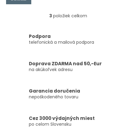
3
položiek celkom
O
v
l
á
Podpora
d
telefonická a mailová podpora
a
c
i
Doprava ZDARMA nad 50,-Eur
e
na akúkoľvek adresu
p
r
v
k
Garancia doručenia
y
nepoškodeného tovaru
v
ý
p
i
Cez 3000 výdajných miest
s
po celom Slovensku
u