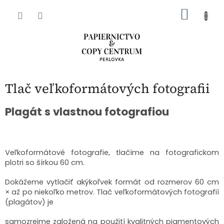
Prejsť
NÁKU
na
obsah
KOŠÍK
Tlač veľkoformátových fotografii
Plagát s vlastnou fotografiou
Veľkoformátové fotografie, tlačíme na fotografickom
plotri so šírkou 60 cm.
Dokážeme vytlačiť akýkoľvek formát od rozmerov 60 cm
× až po niekoľko metrov. Tlač veľkoformátových fotografií
(plagátov) je
samozrejme založená na použití kvalitných pigmentových