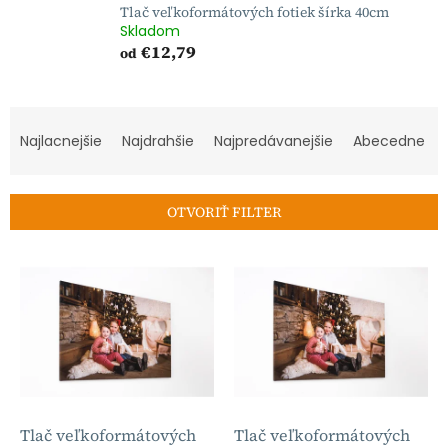
Tlač veľkoformátových fotiek šírka 40cm
Skladom
€12,79
od
R
a
Najlacnejšie
Najdrahšie
Najpredávanejšie
Abecedne
d
e
n
OTVORIŤ FILTER
i
e
V
p
ý
r
p
o
i
d
s
u
p
k
r
t
o
o
d
Tlač veľkoformátových
Tlač veľkoformátových
v