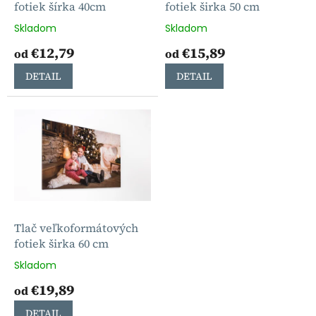
u
fotiek šírka 40cm
fotiek širka 50 cm
k
Skladom
Skladom
t
€12,79
€15,89
o
od
od
v
DETAIL
DETAIL
Tlač veľkoformátových
fotiek širka 60 cm
Skladom
€19,89
od
DETAIL