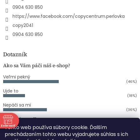
0904 630 850
https://www.facebook.com/copycentrum.perlovka
copy2041
0904 630 850
Dotazník
Ako sa Vám páči náš e-shop?
Veľmi pekný
(46%)
Ujde to
(18%)
Nepáči sa mi
(36%)
Počet hlasov:
11
Zobraziť
Tento web používa súbory cookie. Ďalším
ne
prechádzaním tohto webu vyjadrujete súhlas s ich