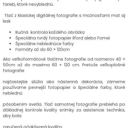
farieb, ktoré nevyblednú.
Tlač z klasickej digitálnej fotografie s možnosťami mat aj
lesk
Ručná kontrola každého obrázka
Špeciálna tvrdý fotopapier Ilford alebo Fomei
Špeciálne neblednúce farby
Formáty až do 60 × 120cm
Ako veľkoformátové tlačíme fotografie od rozmerov 40 ×
50cm až do maxima 60 × 120 cm. Pretože veľkoplošné
fotografie
najčastejšie slúžia ako nástenná dekorácia, zámerne
používame pevnejší fotopapier a špeciálne farby, ktoré
neblednú
pôsobením svetla. Tlač samotnej fotografie prebieha po
dôkladnej kontrole kvality snímky za asistencie technika,
aby bola
zaručená očakávaná kvalita.