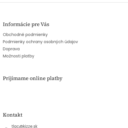
Z
á
p
ä
Informácie pre Vás
t
Obchodné podmienky
i
e
Podmienky ochrany osobných údajov
Doprava
Možnosti platby
Prijímame online platby
Kontakt
tlac
@
kizze.sk