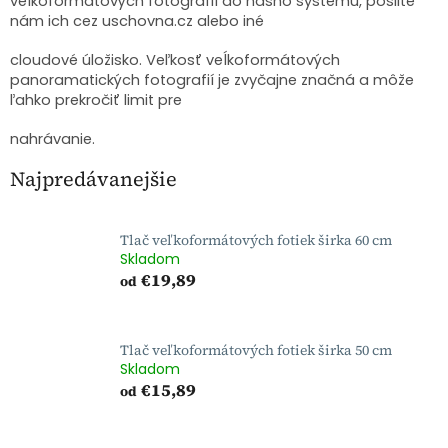
veĺkoformátových fotografií do nášho systému, pošlite
nám ich cez uschovna.cz alebo iné
cloudové úložisko. Veľkosť veĺkoformátových
panoramatických fotografií je zvyčajne značná a môže
ľahko prekročiť limit pre
nahrávanie.
Najpredávanejšie
Tlač veľkoformátových fotiek širka 60 cm
Skladom
€19,89
od
Tlač veľkoformátových fotiek širka 50 cm
Skladom
€15,89
od