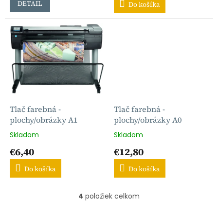
DETAIL
Do košíka
Tlač farebná -
Tlač farebná -
plochy/obrázky A1
plochy/obrázky A0
Skladom
Skladom
€6,40
€12,80
Do košíka
Do košíka
4
položiek celkom
O
v