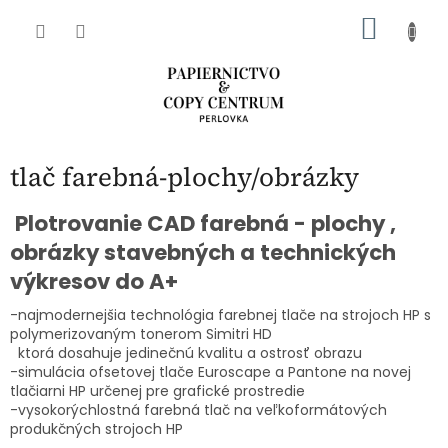
Prejsť
NÁKU
na
obsah
KOŠÍK
tlač farebná-plochy/obrázky
Plotrovanie CAD farebná - plochy ,
obrázky stavebných a technických
výkresov do A+
-najmodernejšia technológia farebnej tlače na strojoch HP s
polymerizovaným tonerom Simitri HD
ktorá dosahuje jedinečnú kvalitu a ostrosť obrazu
-simulácia ofsetovej tlače Euroscape a Pantone na novej
tlačiarni HP určenej pre grafické prostredie
-vysokorýchlostná farebná tlač na veľkoformátových
produkčných strojoch HP