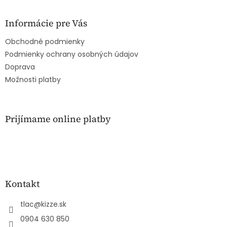
á
p
ä
Informácie pre Vás
t
Obchodné podmienky
i
e
Podmienky ochrany osobných údajov
Doprava
Možnosti platby
Prijímame online platby
Kontakt
tlac
@
kizze.sk
0904 630 850