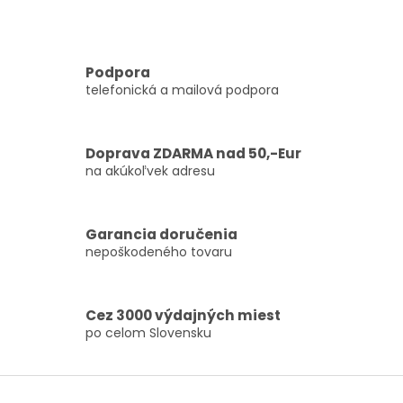
l
á
d
a
c
Podpora
i
telefonická a mailová podpora
e
p
r
Doprava ZDARMA nad 50,-Eur
v
k
na akúkoľvek adresu
y
v
ý
Garancia doručenia
p
nepoškodeného tovaru
i
s
u
Cez 3000 výdajných miest
po celom Slovensku
Z