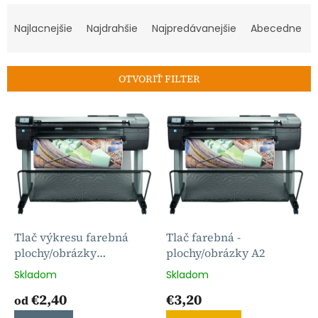
R
a
Najlacnejšie
Najdrahšie
Najpredávanejšie
Abecedne
d
e
n
OTVORIŤ FILTER
i
e
V
p
ý
r
p
o
i
d
s
u
p
k
r
t
o
o
d
Tlač výkresu farebná
Tlač farebná -
v
u
plochy/obrázky
plochy/obrázky A2
k
individuálny rozmer
Skladom
Skladom
t
€2,40
€3,20
o
od
v