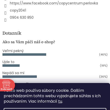
https://www.facebook.com/copycentrum.perlovka
copy2041
0904 630 850
Dotazník
Ako sa Vám páči náš e-shop?
Veľmi pekný
(46%)
Ujde to
(18%)
Nepáči sa mi
(36%)
Počet hlasov:
11
Zobraziť
Tento web používa súbory cookie. Ďalším
ne
prechádzaním tohto webu vyjadrujete súhlas s ich
používaním. Viac informácií
tu
.
Vytvoril Shoptet
:00