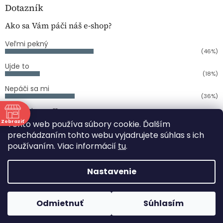
Dotazník
Ako sa Vám páči náš e-shop?
Veľmi pekný
(46%)
Ujde to
(18%)
Nepáči sa mi
(36%)
Počet hlasov:
11
Zobraziť
Tento web používa súbory cookie. Ďalším
ne
prechádzaním tohto webu vyjadrujete súhlas s ich
používaním. Viac informácií
tu
.
Vytvoril Shoptet
:00
:00
Nastavenie
Copyright 2026
COPY CENTRUM PAPIERNICTVO
PERLOVKA
. Všetky práva vyhradené.
Upraviť nastavenie
Odmietnuť
Súhlasím
cookies