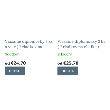
Viazanie diplomovky 3 ks
Viazanie diplomovky 2 ks
a viac ( 7 riadkov na
( 7 riadkov na obálke )
obálke )
Skladom
Skladom
€24,70
€25,70
od
od
DETAIL
DETAIL