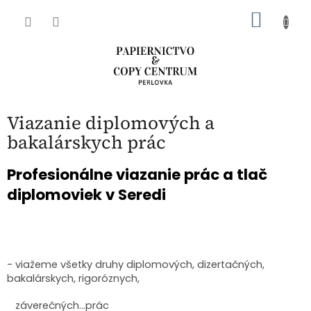
Prejsť
NÁKU
na
obsah
KOŠÍK
Viazanie diplomových a
bakalárskych prác
Profesionálne viazanie prác a tlač
diplomoviek v Seredi
- viažeme všetky druhy diplomových, dizertačných,
bakalárskych, rigoróznych,
záverečných...prác