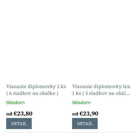
Viazanie diplomovky 2 ks
Viazanie diplomovky len
( 6 riadkov na obálke )
1 ks ( 5 riadkov na obálke
)
Skladom
Skladom
€23,80
€23,90
od
od
DETAIL
DETAIL