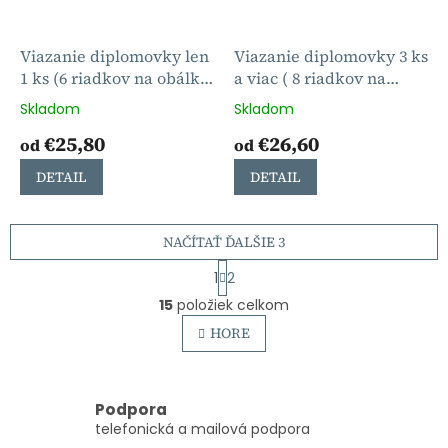
Viazanie diplomovky len
Viazanie diplomovky 3 ks
1 ks (6 riadkov na obálke
a viac ( 8 riadkov na
)
obálke )
Skladom
Skladom
€25,80
€26,60
od
od
DETAIL
DETAIL
NAČÍTAŤ ĎALŠIE 3
S
1
2
t
O
r
15
položiek celkom
v
á
l
HORE
n
á
k
o
d
v
a
a
c
Podpora
n
i
telefonická a mailová podpora
i