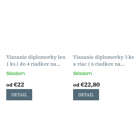
Viazanie diplomovky len
Viazanie diplomovky 3 ks
1 ks ( do 4 riadkov na
a viac ( 6 riadkov na
obálke )
obálke )
Skladom
Skladom
€22
€22,80
od
od
DETAIL
DETAIL