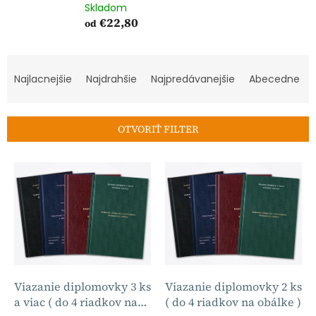
Skladom
€22,80
od
R
a
Najlacnejšie
Najdrahšie
Najpredávanejšie
Abecedne
d
e
n
OTVORIŤ FILTER
i
e
V
p
ý
r
p
o
i
d
s
u
p
k
r
t
o
o
d
Viazanie diplomovky 3 ks
Viazanie diplomovky 2 ks
v
u
a viac ( do 4 riadkov na
( do 4 riadkov na obálke )