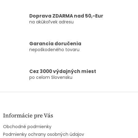
e
e
p
r
Doprava ZDARMA nad 50,-Eur
v
na akúkoľvek adresu
k
y
v
ý
Garancia doručenia
p
nepoškodeného tovaru
i
s
u
Cez 3000 výdajných miest
po celom Slovensku
Z
á
p
ä
Informácie pre Vás
t
Obchodné podmienky
i
e
Podmienky ochrany osobných údajov