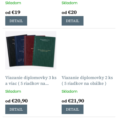
k
obálke )
Skladom
Skladom
t
€19
€20
o
od
od
v
DETAIL
DETAIL
Viazanie diplomovky 3 ks
Viazanie diplomovky 2 ks
a viac ( 5 riadkov na
( 5 riadkov na obálke )
obálke )
Skladom
Skladom
€20,90
€21,90
od
od
DETAIL
DETAIL