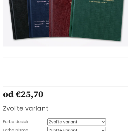
od
€25,70
Jednotková
Zvoľte variant
cena:
Farba dosiek
Farba písma