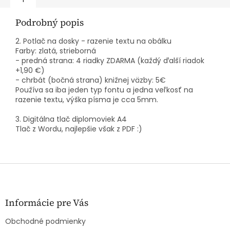
Podrobný popis
2. Potlač na dosky - razenie textu na obálku
Farby: zlatá, strieborná
- predná strana: 4 riadky ZDARMA (každý ďalší riadok
+1,90 €)
- chrbát (bočná strana) knižnej väzby: 5€
Používa sa iba jeden typ fontu a jedna veľkosť na
razenie textu, výška písma je cca 5mm.
3. Digitálna tlač diplomoviek A4
Tlač z Wordu, najlepšie však z PDF :)
Z
á
p
ä
Informácie pre Vás
t
Obchodné podmienky
i