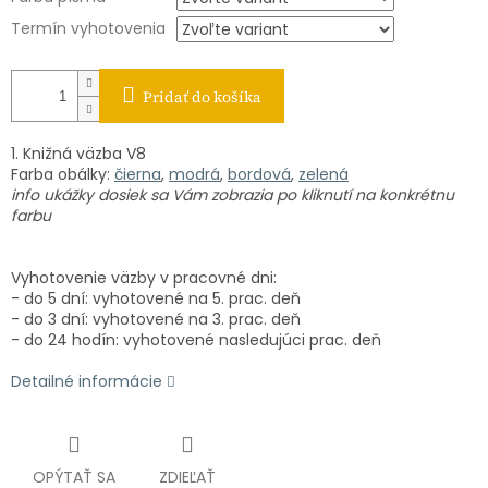
Termín vyhotovenia
Pridať do košíka
1. Knižná väzba V8
Farba obálky:
čierna
,
modrá
,
bordová
,
zelená
info ukážky dosiek sa Vám zobrazia po kliknutí na konkrétnu
farbu
Vyhotovenie väzby v pracovné dni:
- do 5 dní: vyhotovené na 5. prac. deň
- do 3 dní: vyhotovené na 3. prac. deň
- do 24 hodín: vyhotovené nasledujúci prac. deň
Detailné informácie
OPÝTAŤ SA
ZDIEĽAŤ