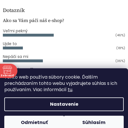
Dotazník
Ako sa Vám páči náš e-shop?
Veľmi pekný
(46%)
Ujde to
(18%)
Nepáči sa mi
(36%)
Počet hlasov:
11
Zobraziť
Tento web používa súbory cookie. Ďalším
ne
prechádzaním tohto webu vyjadrujete súhlas s ich
používaním. Viac informácií
tu
.
Vytvoril Shoptet
:00
:00
Nastavenie
Copyright 2026
COPY CENTRUM PAPIERNICTVO
PERLOVKA
. Všetky práva vyhradené.
Upraviť nastavenie
Odmietnuť
Súhlasím
cookies