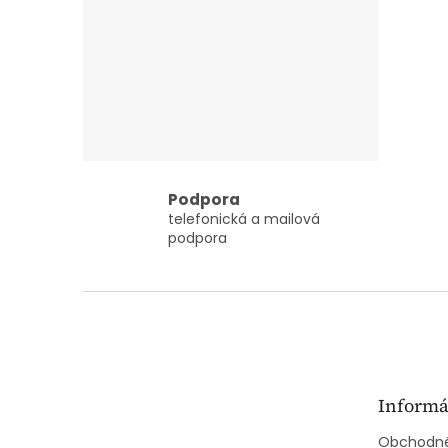
Podpora
telefonická a mailová
podpora
Z
á
p
ä
t
Informá
i
e
Obchodné