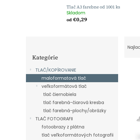
Tlač A3 farebne od 1001 ks
Skladom
€0,29
od
B
R
o
a
Najla
Preskočiť
č
d
Kategórie
kategórie
n
e
ý
n
TLAČ/KOPÍROVANIE
p
i
maloformatová tlač
a
e
V
veľkoformátová tlač
n
p
ý
e
r
tlač čiernobiela
p
l
o
tlač farebná-čiarová kresba
i
d
s
tlač farebná-plochy/obrázky
u
p
TLAČ FOTOGRAFII
k
r
fotoobrazy z plátna
t
o
o
tlač veľkoformátových fotografii
d