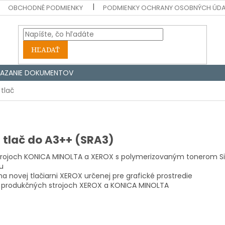
OBCHODNÉ PODMIENKY
PODMIENKY OCHRANY OSOBNÝCH ÚD
HĽADAŤ
IAZANIE DOKUMENTOV
tlač
a tlač do A3++ (SRA3)
strojoch KONICA MINOLTA a XEROX s polymerizovaným tonerom Si
u
a novej tlačiarni XEROX určenej pre grafické prostredie
ych produkčných strojoch XEROX a KONICA MINOLTA