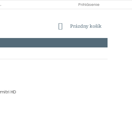
AJOV
DOPRAVA
MOŽNOSTI PLATBY
Prihlásenie
NÁKUPNÝ
Prázdny košík
KOŠÍK
mitri HD