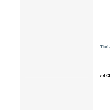
Tlač 
€
od