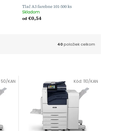
Tlač A3 farebne 101-500 ks
Skladom
€0,54
od
40
položiek celkom
:
50/KAN
Kód:
110/KAN