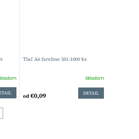
ks
Tlač A6 farebne 501-1000 ks
Skladom
Skladom
ETAIL
DETAIL
€0,09
od