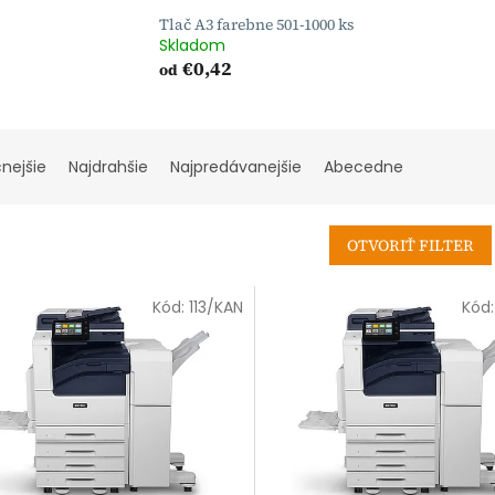
Tlač A3 farebne 501-1000 ks
Skladom
€0,42
od
cnejšie
Najdrahšie
Najpredávanejšie
Abecedne
OTVORIŤ FILTER
Kód:
113/KAN
Kód