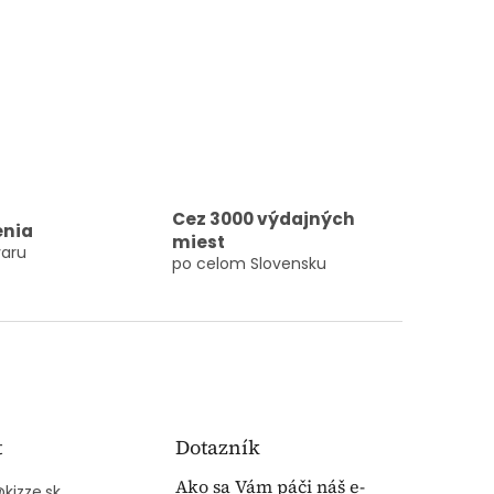
Cez 3000 výdajných
enia
miest
aru
po celom Slovensku
t
Dotazník
Ako sa Vám páči náš e-
@
kizze.sk