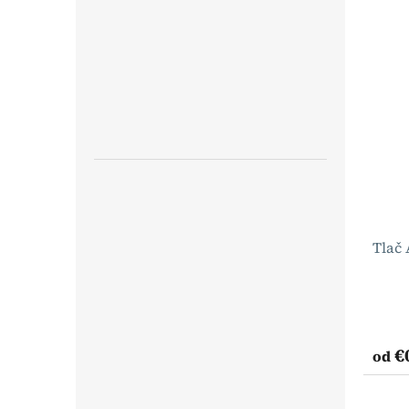
Tlač 
€
od