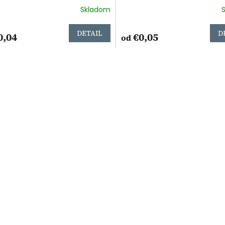
Skladom
DETAIL
D
0,04
€0,05
od