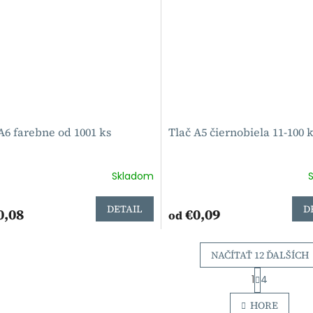
A6 farebne od 1001 ks
Tlač A5 čiernobiela 11-100 
Skladom
DETAIL
D
0,08
€0,09
od
NAČÍTAŤ 12 ĎALŠÍCH
S
1
4
t
O
r
v
HORE
á
l