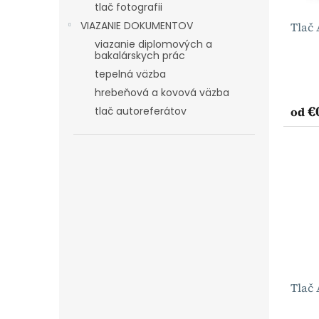
v
tlač fotografii
u
VIAZANIE DOKUMENTOV
Tlač 
k
t
viazanie diplomových a
bakalárskych prác
o
v
tepelná väzba
hrebeňová a kovová väzba
€
od
tlač autoreferátov
Tlač 