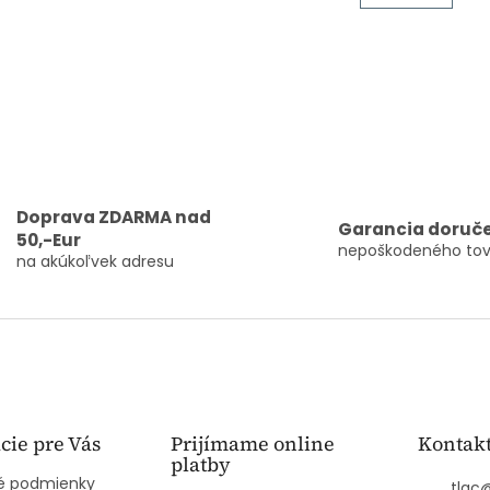
n
á
k
d
o
a
v
c
a
i
n
e
i
e
p
r
v
k
Doprava ZDARMA nad
y
Garancia doruč
50,-Eur
v
nepoškodeného tov
na akúkoľvek adresu
ý
p
i
s
u
cie pre Vás
Prijímame online
Kontak
platby
 podmienky
tlac