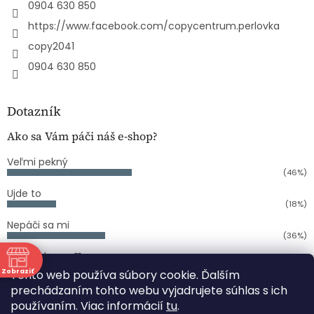
0904 630 850
https://www.facebook.com/copycentrum.perlovka
copy2041
0904 630 850
Dotazník
Ako sa Vám páči náš e-shop?
Veľmi pekný
(46%)
Ujde to
(18%)
Nepáči sa mi
(36%)
Počet hlasov:
11
Zobraziť
Tento web používa súbory cookie. Ďalším
ne
prechádzaním tohto webu vyjadrujete súhlas s ich
používaním. Viac informácií
tu
.