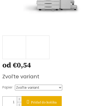
od
€0,54
Jednotková
Zvoľte variant
cena:
Papier
Pridať do košíka