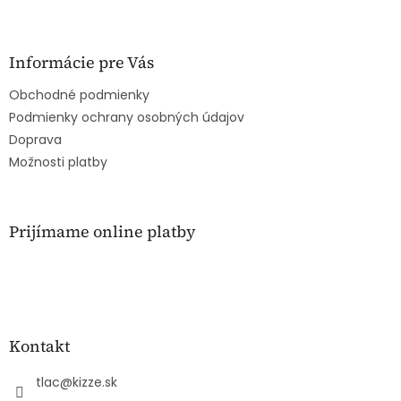
Z
á
p
ä
Informácie pre Vás
t
Obchodné podmienky
i
e
Podmienky ochrany osobných údajov
Doprava
Možnosti platby
Prijímame online platby
Kontakt
tlac
@
kizze.sk