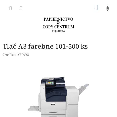
Prejsť
NÁKU
na
obsah
KOŠÍK
Tlač A3 farebne 101-500 ks
Značka:
XEROX