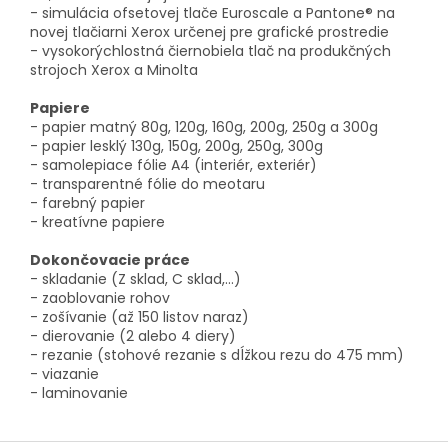
- simulácia ofsetovej tlače Euroscale a Pantone® na
novej tlačiarni Xerox určenej pre grafické prostredie
- vysokorýchlostná čiernobiela tlač na produkčných
strojoch Xerox a Minolta
Papiere
- papier matný 80g, 120g, 160g, 200g, 250g a 300g
- papier lesklý 130g, 150g, 200g, 250g, 300g
- samolepiace fólie A4 (interiér, exteriér)
- transparentné fólie do meotaru
- farebný papier
- kreatívne papiere
Dokončovacie práce
- skladanie (Z sklad, C sklad,...)
- zaoblovanie rohov
- zošívanie (až 150 listov naraz)
- dierovanie (2 alebo 4 diery)
- rezanie (stohové rezanie s dĺžkou rezu do 475 mm)
- viazanie
- laminovanie