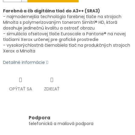
Farebná a čb digitálna tlač do A3++ (SRA3)
- najmodernejšia technológia farebnej tlače na strojoch
Minolta s polymerizovaným tonerom Simitri® HD, ktorá
dosahuje jedinečnú kvalitu a ostrosť obrazu
- simulácia ofsetovej tlače Euroscale a Pantone® na novej
tlačiarni Xerox určenej pre grafické prostredie
- vysokorýchlostná čiernobiela tlač na produkčných strojoch
Xerox a Minolta
Detailné informácie
OPÝTAŤ SA
ZDIEĽAŤ
Podpora
telefonická a mailová podpora