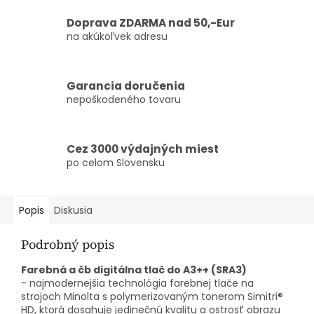
Doprava ZDARMA nad 50,-Eur
na akúkoľvek adresu
Garancia doručenia
nepoškodeného tovaru
Cez 3000 výdajných miest
po celom Slovensku
Popis
Diskusia
Podrobný popis
Farebná a čb digitálna tlač do A3++ (SRA3)
- najmodernejšia technológia farebnej tlače na
strojoch Minolta s polymerizovaným tonerom Simitri®
HD, ktorá dosahuje jedinečnú kvalitu a ostrosť obrazu