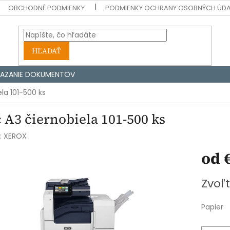
OBCHODNÉ PODMIENKY
PODMIENKY OCHRANY OSOBNÝCH ÚD
HĽADAŤ
IAZANIE DOKUMENTOV
ela 101-500 ks
 A3 čiernobiela 101-500 ks
:
XEROX
od
Jednotk
Zvoľt
cena:
Papier