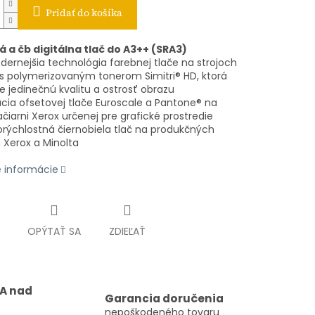
Pridať do košíka
 a čb digitálna tlač do A3++ (SRA3)
dernejšia technológia farebnej tlače na strojoch
 s polymerizovaným tonerom Simitri® HD, ktorá
e jedinečnú kvalitu a ostrosť obrazu
ácia ofsetovej tlače Euroscale a Pantone® na
ačiarni Xerox určenej pre grafické prostredie
orýchlostná čiernobiela tlač na produkčných
 Xerox a Minolta
é informácie
OPÝTAŤ SA
ZDIEĽAŤ
A nad
Garancia doručenia
nepoškodeného tovaru