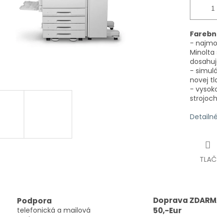
Farebná
- najmo
Minolta
dosahuj
- simul
novej tl
- vysok
strojoch
Detailn
TLAČ
Doprava ZDARM
Podpora
telefonická a mailová
50,-Eur