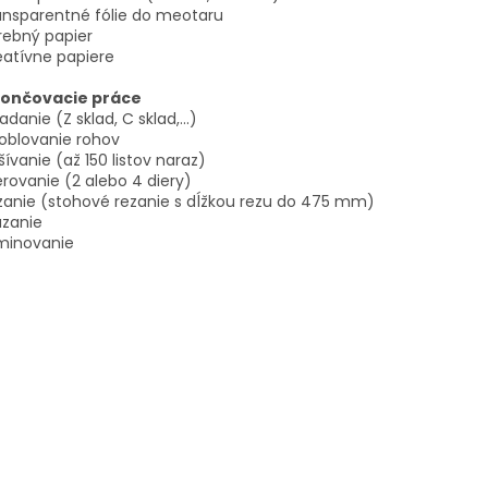
ansparentné fólie do meotaru
rebný papier
eatívne papiere
ončovacie práce
ladanie (Z sklad, C sklad,...)
oblovanie rohov
šívanie (až 150 listov naraz)
erovanie (2 alebo 4 diery)
zanie (stohové rezanie s dĺžkou rezu do 475 mm)
azanie
aminovanie