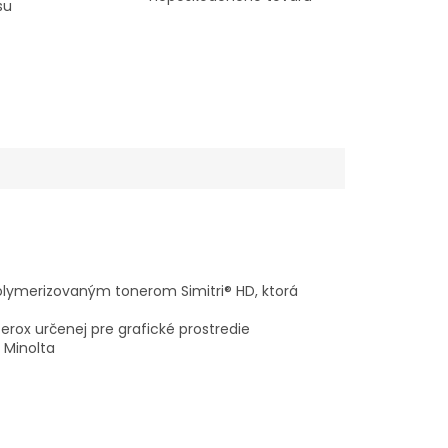
su
polymerizovaným tonerom Simitri® HD, ktorá
Xerox určenej pre grafické prostredie
 Minolta