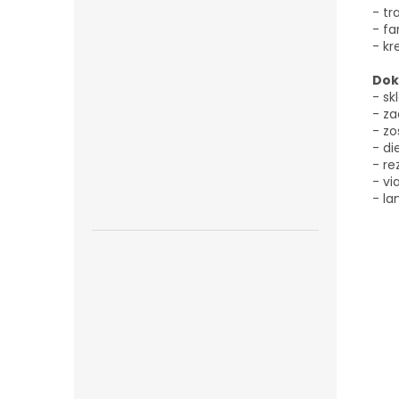
- tr
- fa
- kr
Dok
- sk
- za
- zo
- di
- re
- vi
- l