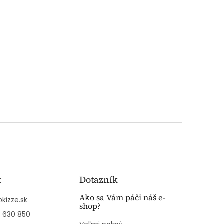
t
Dotazník
Ako sa Vám páči náš e-
@
kizze.sk
shop?
 630 850