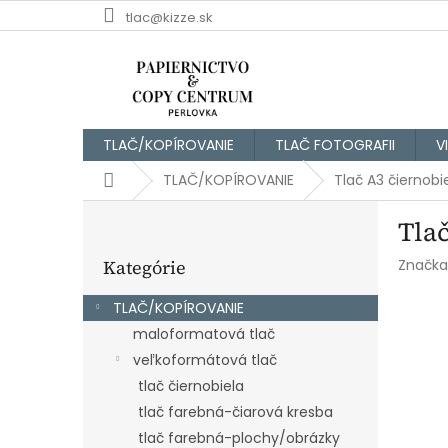
Prejsť
tlac@kizze.sk
na
obsah
TLAČ/KOPÍROVANIE
TLAČ FOTOGRAFII
V
Domov
TLAČ/KOPÍROVANIE
Tlač A3 čiernobi
B
Tlač
o
Preskočiť
č
Kategórie
Značka
kategórie
n
ý
TLAČ/KOPÍROVANIE
p
maloformatová tlač
a
veľkoformátová tlač
n
e
tlač čiernobiela
l
tlač farebná-čiarová kresba
tlač farebná-plochy/obrázky