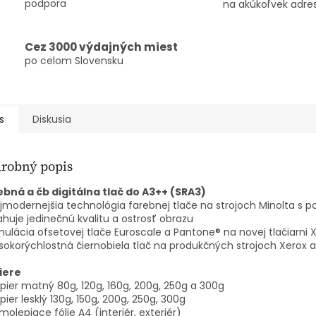
podpora
na akúkoľvek adre
Cez 3000 výdajných miest
po celom Slovensku
s
Diskusia
robný popis
ebná a čb digitálna tlač do A3++ (SRA3)
jmodernejšia technológia farebnej tlače na strojoch Minolta s 
huje jedinečnú kvalitu a ostrosť obrazu
mulácia ofsetovej tlače Euroscale a Pantone® na novej tlačiarni 
sokorýchlostná čiernobiela tlač na produkčných strojoch Xerox a
iere
pier matný 80g, 120g, 160g, 200g, 250g a 300g
pier lesklý 130g, 150g, 200g, 250g, 300g
molepiace fólie A4 (interiér, exteriér)