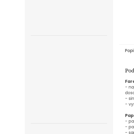
Popi
Pod
Far
- na
dosa
- si
- vy
Pap
- pa
- pa
- sa