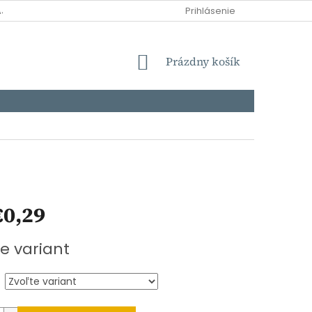
AJOV
DOPRAVA
MOŽNOSTI PLATBY
Prihlásenie
NÁKUPNÝ
Prázdny košík
KOŠÍK
€0,29
ová
e variant