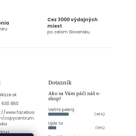
Cez 3000 výdajných
enia
miest
aru
po celom Slovensku
t
Dotazník
Ako sa Vám páči náš e-
@
kizze.sk
shop?
 630 850
Veľmi pekný
s://www.faceboo
(46%)
m/copycentrum.
Ujde to
ovka
(18%)
2041