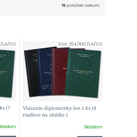
15
položiek celkom
R/ZLA/DO
Kód:
254/IER/ZLA/DO
ks (7
Viazanie diplomovky len 1 ks (8
riadkov na obálke )
Skladom
Skladom