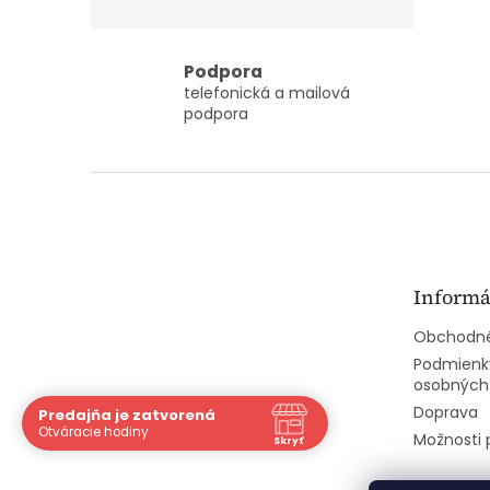
Podpora
telefonická a mailová
podpora
Z
á
p
ä
t
Informá
i
e
Obchodné
Podmienk
osobných
Doprava
Predajňa je zatvorená
Otváracie hodiny
Možnosti 
Skryť
Navštívte nás osobne