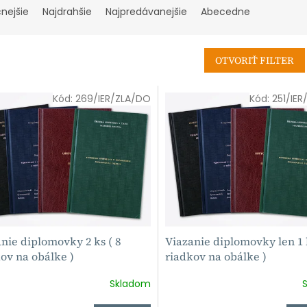
cnejšie
Najdrahšie
Najpredávanejšie
Abecedne
OTVORIŤ FILTER
Kód:
269/IER/ZLA/DO
Kód:
251/IE
nie diplomovky 2 ks ( 8
Viazanie diplomovky len 1 
ov na obálke )
riadkov na obálke )
Skladom