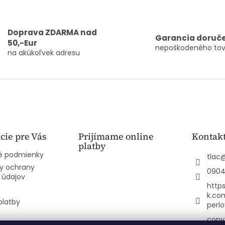
Doprava ZDARMA nad
Garancia doruč
50,-Eur
nepoškodeného tov
na akúkoľvek adresu
cie pre Vás
Prijímame online
Kontak
platby
 podmienky
tlac
y ochrany
0904
 údajov
http
k.co
platby
perl
copy