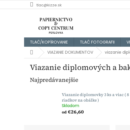
Prejsť
tlac@kizze.sk
na
obsah
TLAČ/KOPÍROVANIE
TLAČ FOTOGRAFII
V
Domov
VIAZANIE DOKUMENTOV
viazanie di
Viazanie diplomových a ba
Najpredávanejšie
Viazanie diplomovky 3 ks a viac ( 8
riadkov na obálke )
Skladom
€26,60
od
B
R