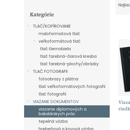
o
a
Najla
Preskočiť
č
d
Kategórie
kategórie
n
e
ý
n
TLAČ/KOPÍROVANIE
p
i
maloformatová tlač
a
e
V
veľkoformátová tlač
n
p
ý
e
r
tlač čiernobiela
p
l
o
tlač farebná-čiarová kresba
i
d
s
tlač farebná-plochy/obrázky
u
p
TLAČ FOTOGRAFII
k
r
fotoobrazy z plátna
t
o
o
tlač veľkoformátových fotografii
d
v
tlač fotografii
u
VIAZANIE DOKUMENTOV
Viaza
k
riadk
t
viazanie diplomových a
bakalárskych prác
o
v
tepelná väzba
hrebeňová a kovová väzba