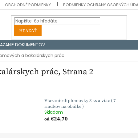
OBCHODNÉ PODMIENKY
PODMIENKY OCHRANY OSOBNÝCH ÚD
HĽADAŤ
IAZANIE DOKUMENTOV
plomových a bakalárskych prác
kalárskych prác
, Strana 2
Viazanie diplomovky 3 ks a viac ( 7
riadkov na obálke )
Skladom
€24,70
od