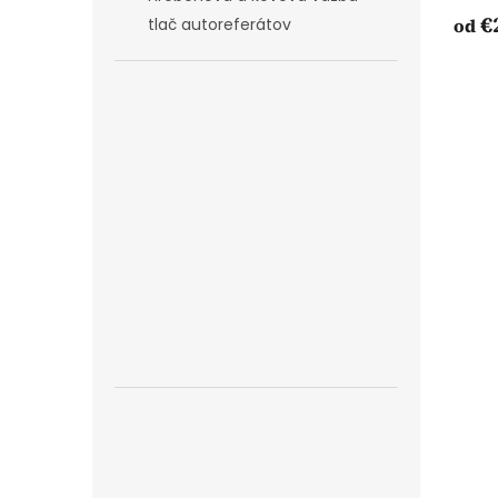
€
od
tlač autoreferátov