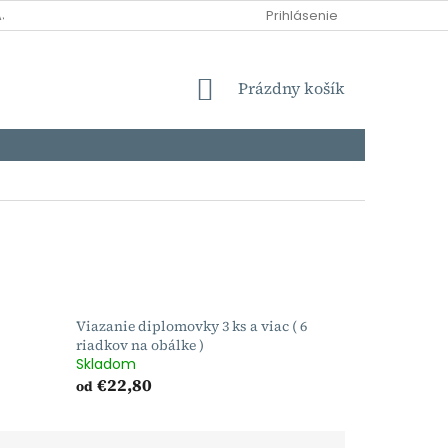
AJOV
DOPRAVA
MOŽNOSTI PLATBY
Prihlásenie
NÁKUPNÝ
Prázdny košík
KOŠÍK
Viazanie diplomovky 3 ks a viac ( 6
riadkov na obálke )
Skladom
€22,80
od