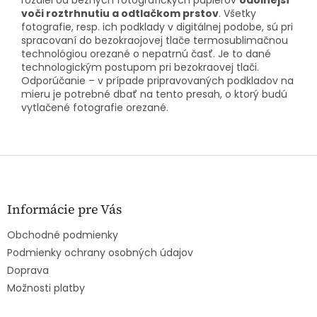
voči roztrhnutiu a odtlačkom prstov
. Všetky
fotografie, resp. ich podklady v digitálnej podobe, sú pri
spracovaní do bezokraojovej tlače termosublimačnou
technológiou orezané o nepatrnú časť. Je to dané
technologickým postupom pri bezokraovej tlači.
Odporúčanie – v prípade pripravovaných podkladov na
mieru je potrebné dbať na tento presah, o ktorý budú
vytlačené fotografie orezané.
Z
á
p
ä
Informácie pre Vás
t
Obchodné podmienky
i
e
Podmienky ochrany osobných údajov
Doprava
Možnosti platby