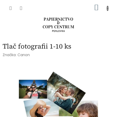
Prejsť
NÁKU
na
obsah
KOŠÍK
Tlač fotografii 1-10 ks
Značka:
Canon