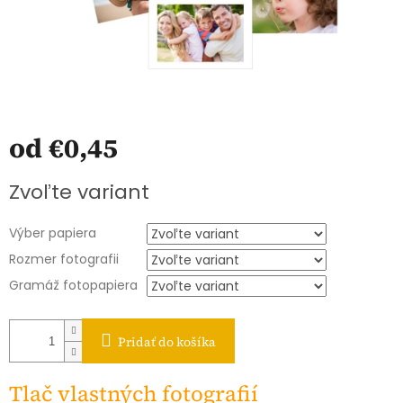
od
€0,45
Jednotková
Zvoľte variant
cena:
Výber papiera
Rozmer fotografii
Gramáž fotopapiera
Pridať do košíka
Tlač vlastných fotografií