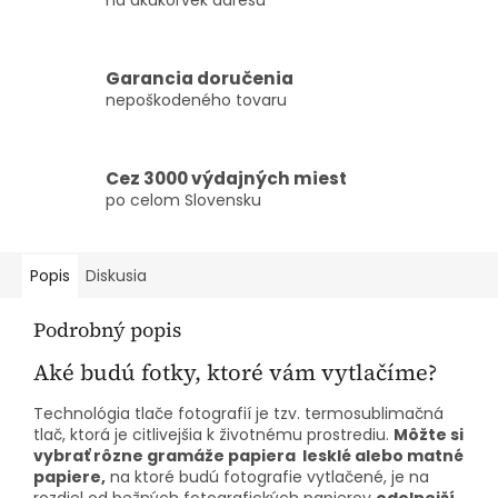
Garancia doručenia
nepoškodeného tovaru
Cez 3000 výdajných miest
po celom Slovensku
Popis
Diskusia
Podrobný popis
Aké budú fotky, ktoré vám vytlačíme?
Technológia tlače fotografií je tzv. termosublimačná
tlač, ktorá je citlivejšia k životnému prostrediu.
Môžte si
vybrať rôzne gramáže papiera lesklé alebo matné
papiere,
na ktoré budú fotografie vytlačené, je na
rozdiel od bežných fotografických papierov
odolnejší