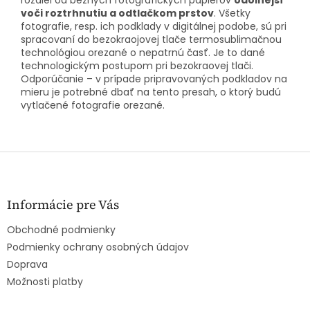
voči roztrhnutiu a odtlačkom prstov
. Všetky
fotografie, resp. ich podklady v digitálnej podobe, sú pri
spracovaní do bezokraojovej tlače termosublimačnou
technológiou orezané o nepatrnú časť. Je to dané
technologickým postupom pri bezokraovej tlači.
Odporúčanie – v prípade pripravovaných podkladov na
mieru je potrebné dbať na tento presah, o ktorý budú
vytlačené fotografie orezané.
Z
á
p
ä
Informácie pre Vás
t
Obchodné podmienky
i
e
Podmienky ochrany osobných údajov
Doprava
Možnosti platby