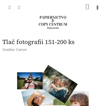
Prejsť
NÁKU
na
obsah
KOŠÍK
Tlač fotografii 151-200 ks
Značka:
Canon