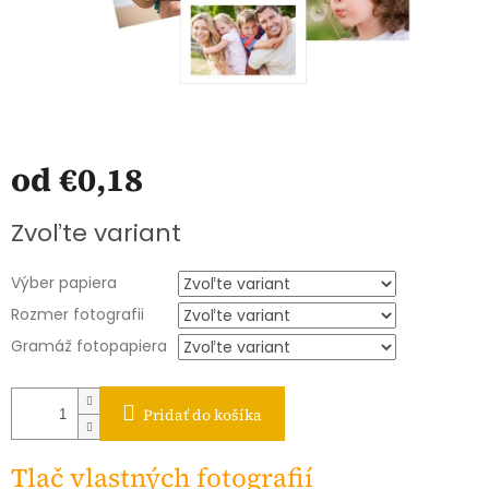
od
€0,18
Jednotková
Zvoľte variant
cena:
Výber papiera
Rozmer fotografii
Gramáž fotopapiera
Pridať do košíka
Tlač vlastných fotografií