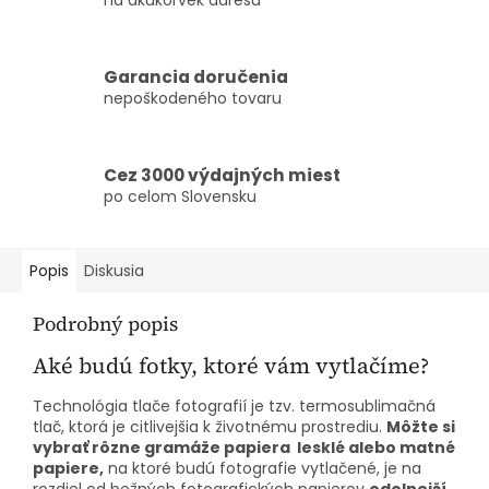
Garancia doručenia
nepoškodeného tovaru
Cez 3000 výdajných miest
po celom Slovensku
Popis
Diskusia
Podrobný popis
Aké budú fotky, ktoré vám vytlačíme?
Technológia tlače fotografií je tzv. termosublimačná
tlač, ktorá je citlivejšia k životnému prostrediu.
Môžte si
vybrať rôzne gramáže papiera lesklé alebo matné
papiere,
na ktoré budú fotografie vytlačené, je na
rozdiel od bežných fotografických papierov
odolnejší