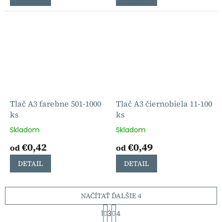
Tlač A3 farebne 501-1000
Tlač A3 čiernobiela 11-100
ks
ks
Skladom
Skladom
€0,42
€0,49
od
od
DETAIL
DETAIL
NAČÍTAŤ ĎALŠIE 4
S
1
3
4
t