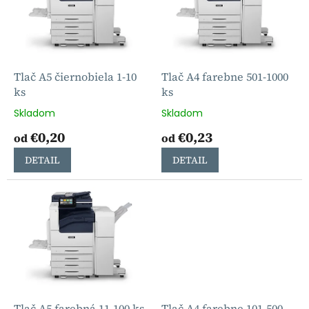
i
p
s
r
p
o
r
d
o
u
d
k
Tlač A5 čiernobiela 1-10
Tlač A4 farebne 501-1000
u
t
ks
ks
k
o
Skladom
Skladom
t
v
€0,20
€0,23
o
od
od
v
DETAIL
DETAIL
Tlač A5 farebná 11-100 ks
Tlač A4 farebne 101-500