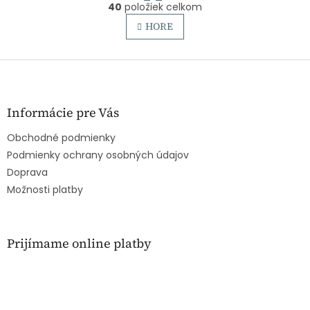
O
r
40
položiek celkom
v
á
l
HORE
n
á
k
o
d
v
Z
a
a
c
á
n
i
p
i
e
ä
e
Informácie pre Vás
p
t
r
Obchodné podmienky
i
v
e
Podmienky ochrany osobných údajov
k
y
Doprava
v
Možnosti platby
ý
p
i
s
Prijímame online platby
u