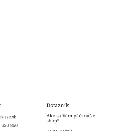
t
Dotazník
Ako sa Vám páči náš e-
@
kizze.sk
shop?
 630 850