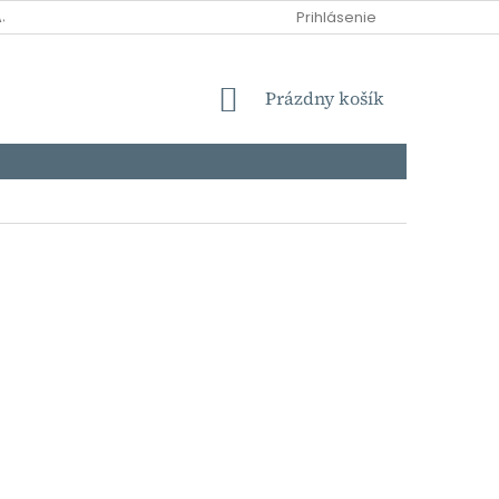
AJOV
DOPRAVA
MOŽNOSTI PLATBY
Prihlásenie
NÁKUPNÝ
Prázdny košík
KOŠÍK