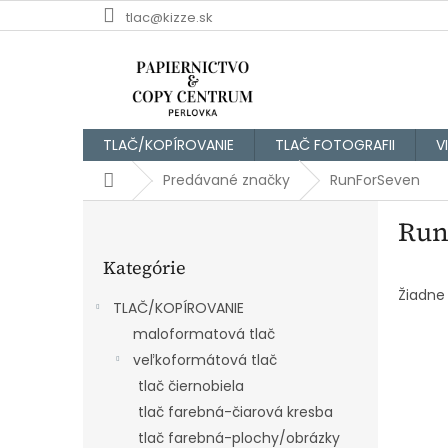
Prejsť
tlac@kizze.sk
na
obsah
TLAČ/KOPÍROVANIE
TLAČ FOTOGRAFII
V
Domov
Predávané značky
RunForSeven
B
Run
o
Preskočiť
č
Kategórie
kategórie
n
ý
Žiadne
TLAČ/KOPÍROVANIE
p
maloformatová tlač
a
veľkoformátová tlač
n
e
tlač čiernobiela
l
tlač farebná-čiarová kresba
tlač farebná-plochy/obrázky