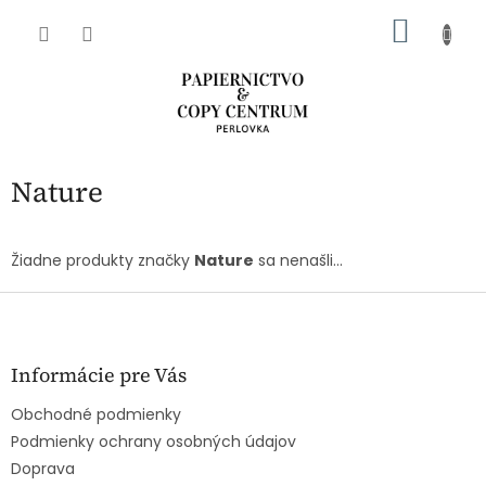
Prejsť
NÁKU
na
obsah
KOŠÍK
Nature
Žiadne produkty značky
Nature
sa nenašli...
Z
á
p
ä
Informácie pre Vás
t
Obchodné podmienky
i
e
Podmienky ochrany osobných údajov
Doprava