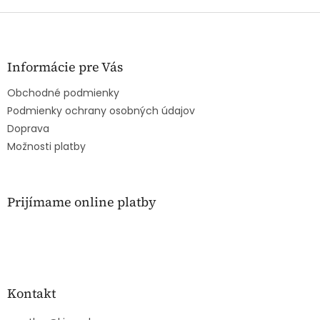
Z
á
p
ä
Informácie pre Vás
t
Obchodné podmienky
i
e
Podmienky ochrany osobných údajov
Doprava
Možnosti platby
Prijímame online platby
Kontakt