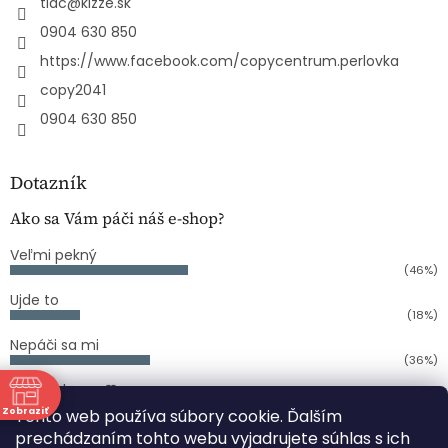
tlac
@
kizze.sk
0904 630 850
https://www.facebook.com/copycentrum.perlovka
copy2041
0904 630 850
Dotazník
Ako sa Vám páči náš e-shop?
Veľmi pekný
(46%)
Ujde to
(18%)
Nepáči sa mi
(36%)
Počet hlasov:
11
Zobraziť
Tento web používa súbory cookie. Ďalším
ne
prechádzaním tohto webu vyjadrujete súhlas s ich