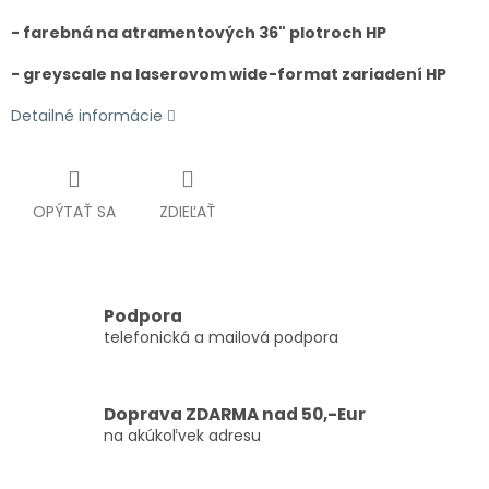
- farebná na atramentových 36" plotroch HP
- greyscale na laserovom wide-format zariadení HP
Detailné informácie
OPÝTAŤ SA
ZDIEĽAŤ
Podpora
telefonická a mailová podpora
Doprava ZDARMA nad 50,-Eur
na akúkoľvek adresu