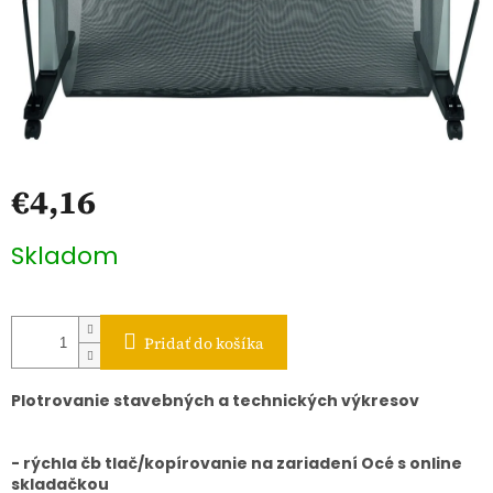
€4,16
Jednotková
Skladom
cena:
Pridať do košíka
Plotrovanie stavebných a technických výkresov
- rýchla čb tlač/kopírovanie na zariadení Océ s online
skladačkou