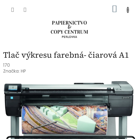
Prejsť
NÁKU
na
obsah
KOŠÍK
Tlač výkresu farebná- čiarová A1
170
Značka:
HP